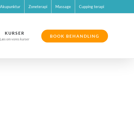
Akupunktur
Zoneterapi
Massage
Cupping terapi
KURSER
BOOK BEHANDLING
Læs om vores kurser
lemer