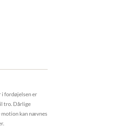
 i fordøjelsen er
 tro. Dårlige
e motion kan nævnes
r.