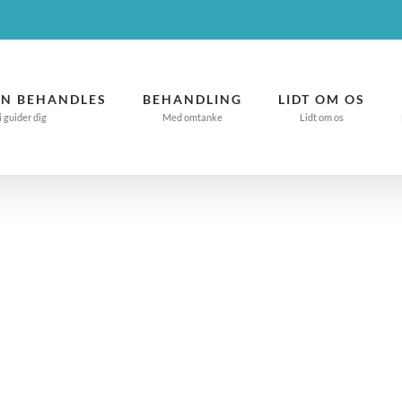
N BEHANDLES
BEHANDLING
LIDT OM OS
i guider dig
Med omtanke
Lidt om os
 fordøjelsesprob