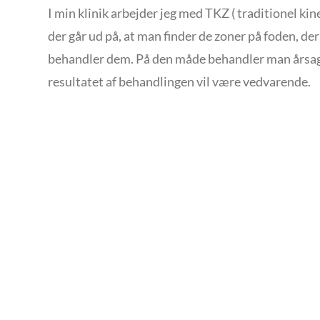
I min klinik arbejder jeg med TKZ ( traditionel kin
der går ud på, at man finder de zoner på foden, der
behandler dem. På den måde behandler man årsag
resultatet af behandlingen vil være vedvarende.
Tag dig tid til at forkæle d
Kontakt os i dag og få en effektiv behandling so