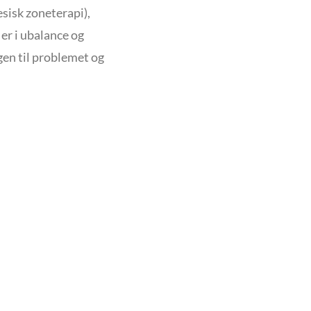
esisk zoneterapi),
 er i ubalance og
en til problemet og
ig selv. Du fortjener det.
m er tilpasset dit behov.