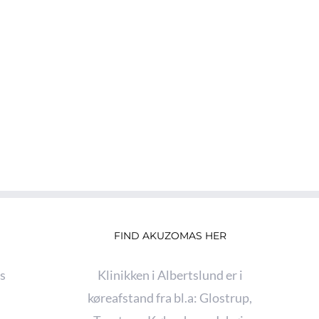
FIND AKUZOMAS HER
s
Klinikken i Albertslund er i
køreafstand fra bl.a:
Glostrup
,