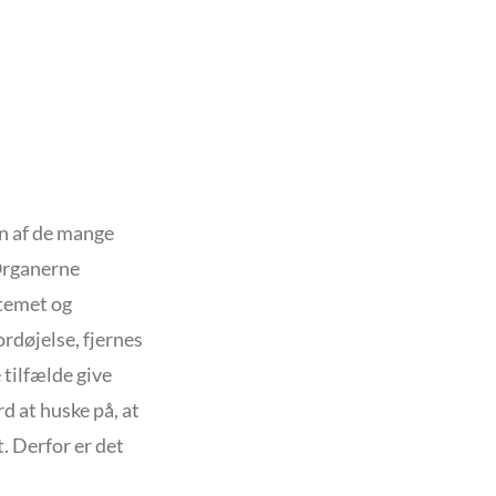
en af de mange
 Organerne
stemet og
ordøjelse, fjernes
 tilfælde give
d at huske på, at
. Derfor er det