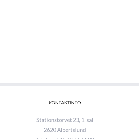
Du kan få tilskud fra:
Sygessikring Danmark
Sundhedsforsikring
KONTAKTINFO
Stationstorvet 23, 1. sal
2620 Albertslund