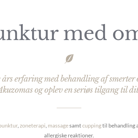
nktur med o
 års erfaring med behandling af smerter
kuzomas og oplev en seriøs tilgang til di
punktur
,
zoneterapi
,
massage
samt
cupping
til behandling a
allergiske reaktioner.