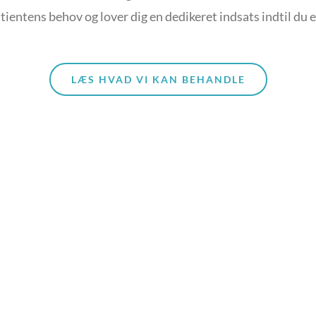
atientens behov og lover dig en dedikeret indsats indtil du er
LÆS HVAD VI KAN BEHANDLE
VORES BEHANDLINGE