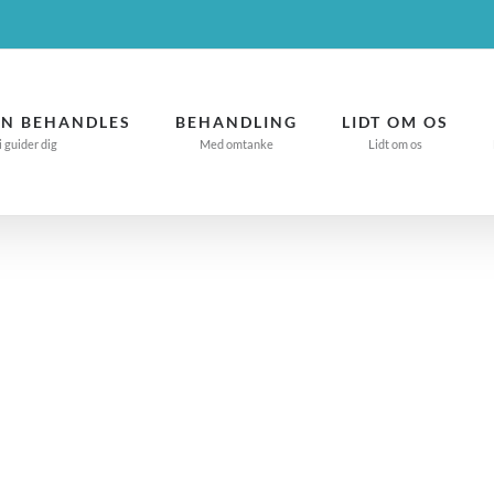
N BEHANDLES
BEHANDLING
LIDT OM OS
i guider dig
Med omtanke
Lidt om os