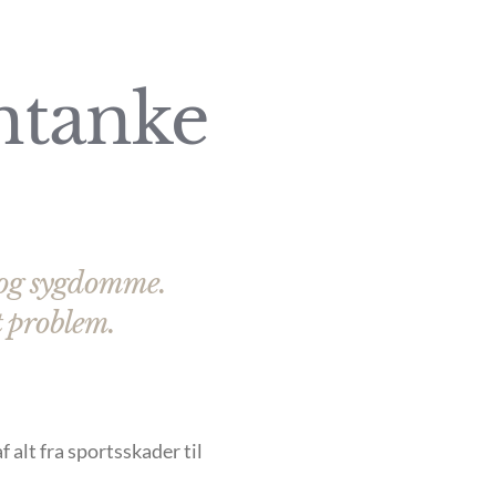
mtanke
 og sygdomme.
t problem.
f alt fra sportsskader til