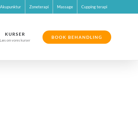
Akupunktur
Zoneterapi
Massage
Cupping terapi
KURSER
BOOK BEHANDLING
Læs om vores kurser