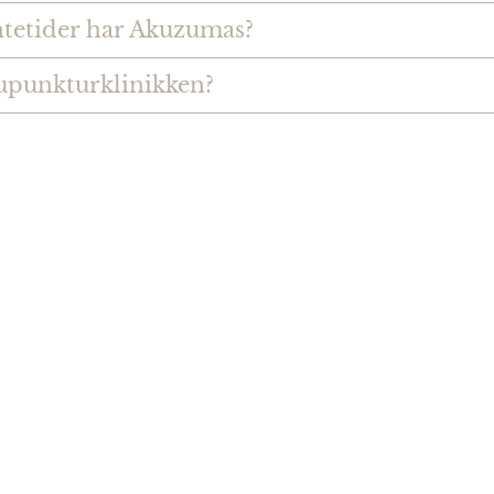
ntetider har Akuzumas?
upunkturklinikken?
ger vores klienter?