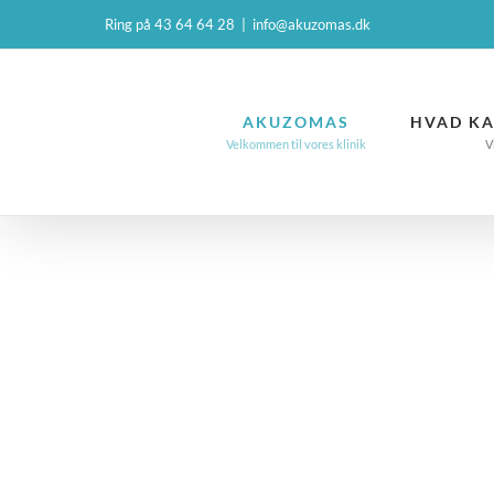
Skip
Ring på 43 64 64 28
|
info@akuzomas.dk
to
content
AKUZOMAS
HVAD KA
Velkommen til vores klinik
V