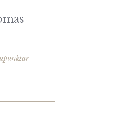
omas
akupunktur