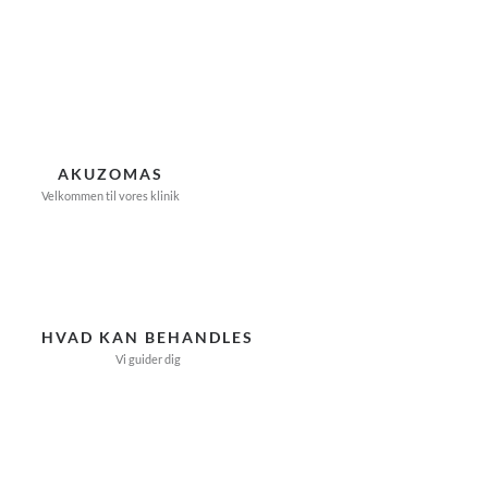
Skip
to
content
AKUZOMAS
Velkommen til vores klinik
HVAD KAN BEHANDLES
Vi guider dig