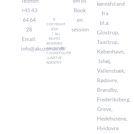
Telefon:
om os
køreafstand
+45 43
Book
fra
64 64
en
©
bl.a:
COPYRIGHT
28
session
2020
Glostrup
,
- | ALL
Email:
RIGHTS
Taastrup
,
RESERVED
info@akuzomas.dk
AKUZOMAS |
København
,
COOKIEPOLITIK
| LAVET AF
Ishøj
,
ADENTIFY
Vallensbæk
,
Rødovre
,
Brøndby
,
Frederiksberg
,
Greve
,
Hedehusene
,
Hvidovre