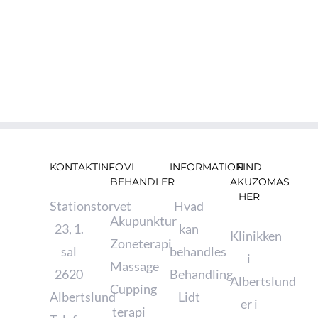
Sygessikring Danmark
Sundhedsforsikring
KONTAKTINFO
VI
INFORMATION
FIND
BEHANDLER
AKUZOMAS
HER
Stationstorvet
Hvad
Akupunktur
23, 1.
kan
Klinikken
Zoneterapi
sal
behandles
i
Massage
2620
Behandling
Albertslund
Cupping
Albertslund
Lidt
er i
terapi