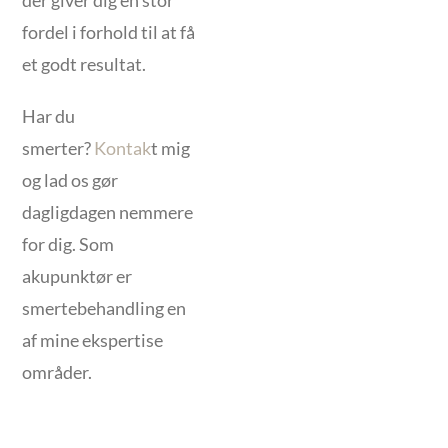
der giver dig en stor
fordel i forhold til at få
et godt resultat.
Har du
smerter?
Kontak
t mig
og lad os gør
dagligdagen nemmere
for dig. Som
akupunktør er
smertebehandling en
af mine ekspertise
områder.