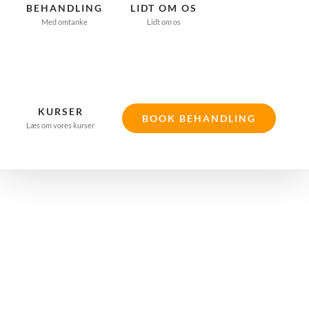
BEHANDLING
LIDT OM OS
Med omtanke
Lidt om os
KURSER
BOOK BEHANDLING
Læs om vores kurser
Akupunktur
mod smerter