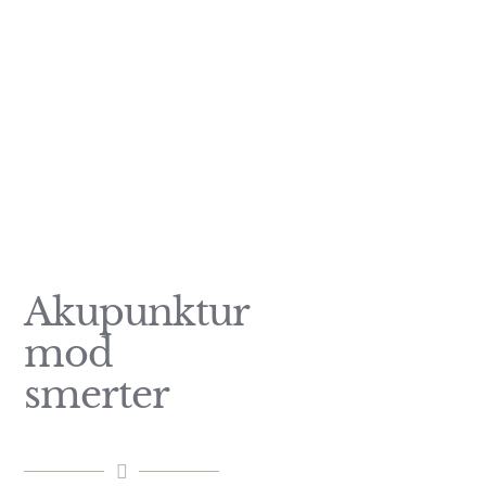
For dig der lever med
kroniske smerter
Akupunktur
mod
smerter