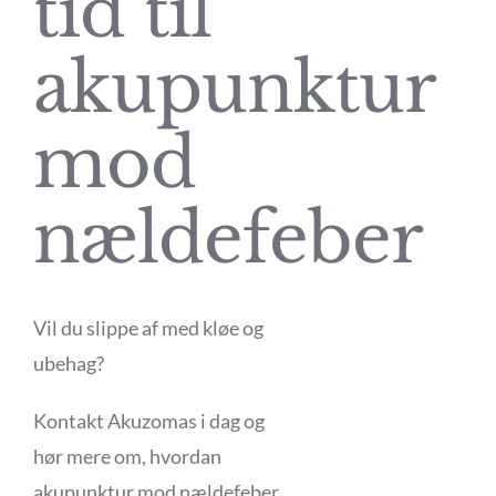
tid til
akupunktur
mod
nældefeber
Vil du slippe af med kløe og
ubehag?
Kontakt Akuzomas i dag og
hør mere om, hvordan
akupunktur mod nældefeber