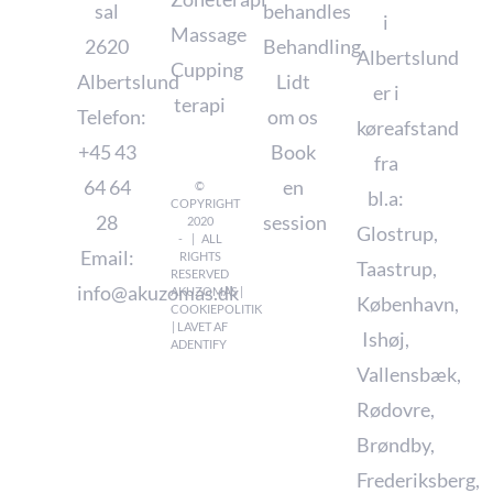
sal
behandles
i
Massage
2620
Behandling
Albertslund
Cupping
Albertslund
Lidt
er i
terapi
Telefon:
om os
køreafstand
+45 43
Book
fra
64 64
en
©
bl.a:
COPYRIGHT
28
session
2020
Glostrup
,
- | ALL
Email:
RIGHTS
Taastrup
,
RESERVED
info@akuzomas.dk
AKUZOMAS |
København
,
COOKIEPOLITIK
| LAVET AF
Ishøj
,
ADENTIFY
Vallensbæk
,
Rødovre
,
Brøndby
,
Frederiksberg
,