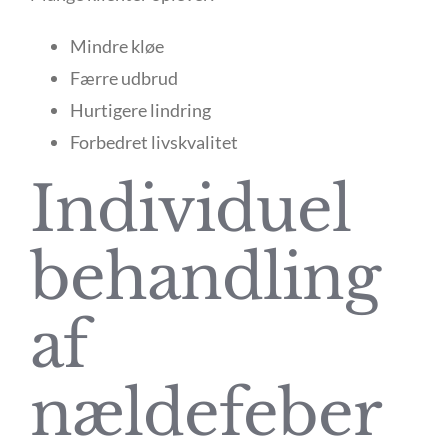
Mindre kløe
Færre udbrud
Hurtigere lindring
Forbedret livskvalitet
Individuel
behandling
af
nældefeber