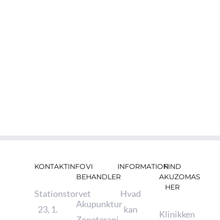
behov.
Du kan få tilskud fra:
Sygessikring Danmark
Sundhedsforsikring
KONTAKTINFO
VI
INFORMATION
FIND
BEHANDLER
AKUZOMAS
HER
Stationstorvet
Hvad
Akupunktur
23, 1.
kan
Klinikken
Zoneterapi