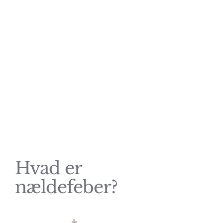
nældefeber
Effektiv behandling af
nældefeber
Hvad er
nældefeber?