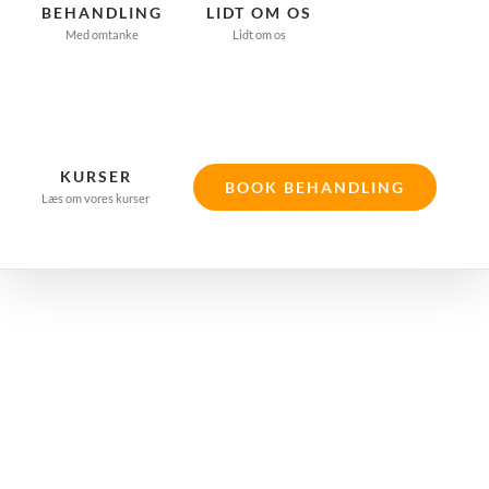
BEHANDLING
LIDT OM OS
Med omtanke
Lidt om os
KURSER
BOOK BEHANDLING
Læs om vores kurser
Akupunktur
mod