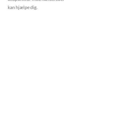
kan hjælpe dig.
Tag dig tid til at
forkæle dig selv. Du
SKRIV
fortjener det.
TIL
OS
HER
Kontakt os i dag og få en effektiv
behandling som er tilpasset dit