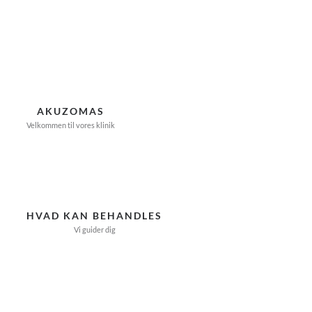
Skip
to
content
AKUZOMAS
Velkommen til vores klinik
HVAD KAN BEHANDLES
Vi guider dig