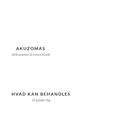
Skip
to
content
AKUZOMAS
Velkommen til vores klinik
HVAD KAN BEHANDLES
Vi guider dig