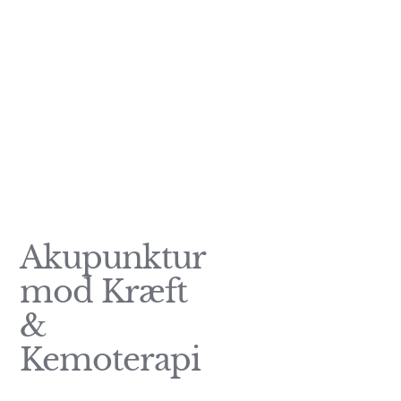
Slip af med symptomer fra
kemoterapi
Akupunktur
mod Kræft
&
Kemoterapi