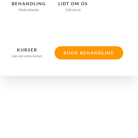
BEHANDLING
LIDT OM OS
Med omtanke
Lidt om os
KURSER
BOOK BEHANDLING
Læs om vores kurser
Akupunktur
mod kræft