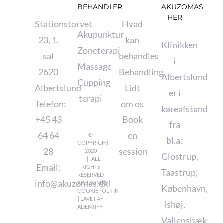
BEHANDLER
AKUZOMAS
HER
Stationstorvet
Hvad
Akupunktur
23, 1.
kan
Klinikken
Zoneterapi
sal
behandles
i
Massage
2620
Behandling
Albertslund
Cupping
Albertslund
Lidt
er i
terapi
Telefon:
om os
køreafstand
+45 43
Book
fra
64 64
en
©
bl.a:
COPYRIGHT
28
session
2020
Glostrup
,
- | ALL
Email:
RIGHTS
Taastrup
,
RESERVED
info@akuzomas.dk
AKUZOMAS |
København
,
COOKIEPOLITIK
| LAVET AF
Ishøj
,
ADENTIFY
Vallensbæk
,