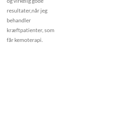
og virkelig gode
resultater,når jeg
behandler
kræftpatienter, som
får kemoterapi.
Tag dig tid til at
forkæle dig selv. Du
SKRIV