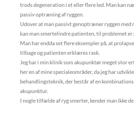
trods degeneration i et eller flere led. Man kan n
passiv optræning af ryggen.
Udover at man passivt genoptræner ryggen med n
kan man smertelindre patienten, til problemet er 
Man har endda set flere eksempler på, at prolaps
tilbage og patienten erklæres rask.
Jeg har i min klinik som akupunktør meget stor erf
her en af mine specialeområder, da jeg har udvikle
behandlingsteknik, der består af en kombination
akupunktur.
I nogle tilfælde af ryg smerter, kender man ikke d