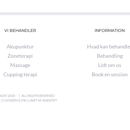
VI BEHANDLER
INFORMATION
Akupunktur
Hvad kan behandle
Zoneterapi
Behandling
Massage
Lidt om os
Cupping terapi
Book en session
GHT 2020 - | ALL RIGHTS RESERVED
 |
COOKIEPOLITIK
| LAVET AF
ADENTIFY