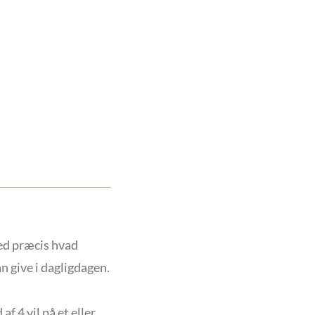
ed præcis hvad
n give i dagligdagen.
f 4 vil på et eller