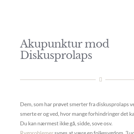
Akupunktur mod
Diskusprolaps
Dem, som har prøvet smerter fra diskusprolaps v
smerte er og ved, hvor mange forhindringer det ka
Du kan nærmest ikke gå, sidde, sove osv.
Rygproblemer
synes at være en folkesygdom. 3 ud a