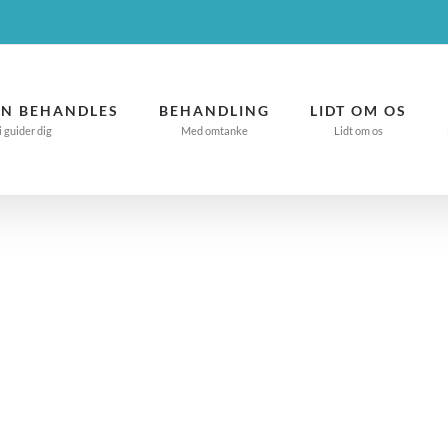
N BEHANDLES
BEHANDLING
LIDT OM OS
i guider dig
Med omtanke
Lidt om os
d diskusprolaps