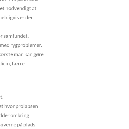
et nødvendigt at
eldigvis er der
or samfundet.
lk med rygproblemer.
 værste man kan gøre
dicin, færre
t.
t hvor prolapsen
sidder omkring
kiverne på plads,