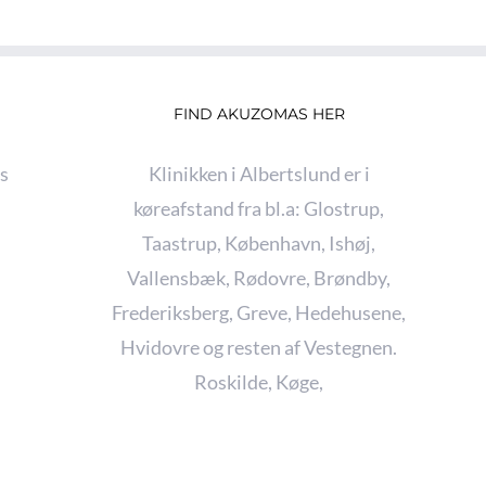
FIND AKUZOMAS HER
s
Klinikken i Albertslund er i
køreafstand fra bl.a:
Glostrup
,
Taastrup
,
København
,
Ishøj
,
Vallensbæk
,
Rødovre
,
Brøndby
,
Frederiksberg
,
Greve
,
Hedehusene
,
Hvidovre
og resten af Vestegnen.
Roskilde
,
Køge
,