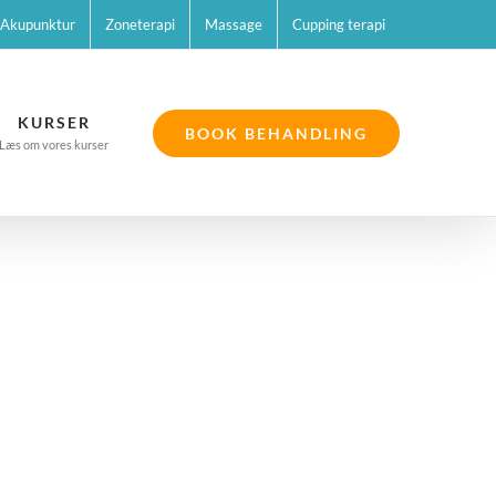
Akupunktur
Zoneterapi
Massage
Cupping terapi
KURSER
BOOK BEHANDLING
Læs om vores kurser