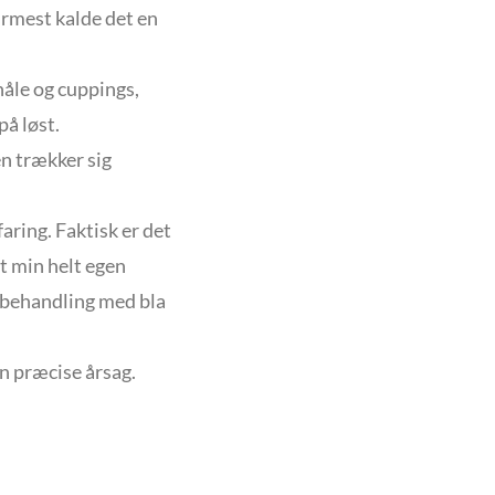
ærmest kalde det en
åle og cuppings,
på løst.
en trækker sig
aring. Faktisk er det
t min helt egen
sbehandling med bla
en præcise årsag.