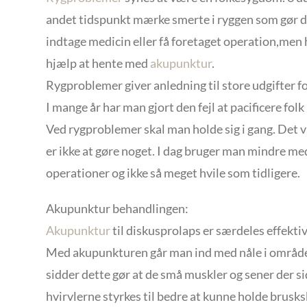
andet tidspunkt mærke smerte i ryggen som gør d
indtage medicin eller få foretaget operation,men h
hjælp at hente med
akupunktur
.
Rygproblemer giver anledning til store udgifter f
I mange år har man gjort den fejl at pacificere fo
Ved rygproblemer skal man holde sig i gang. Det
er ikke at gøre noget. I dag bruger man mindre me
operationer og ikke så meget hvile som tidligere.
Akupunktur behandlingen:
Akupunktur
til diskusprolaps er særdeles effektiv
Med akupunkturen går man ind med nåle i område
sidder dette gør at de små muskler og sener der 
hvirvlerne styrkes til bedre at kunne holde brusks