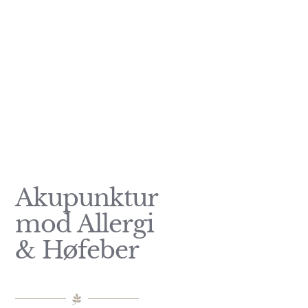
høfeber
Undgå allergiske reaktioner
Akupunktur
mod Allergi
& Høfeber