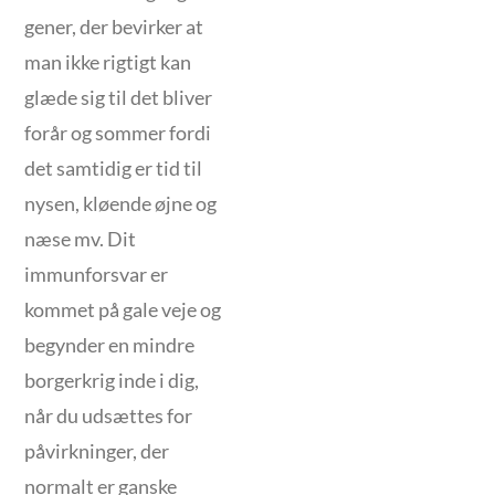
gener, der bevirker at
man ikke rigtigt kan
glæde sig til det bliver
forår og sommer fordi
det samtidig er tid til
nysen, kløende øjne og
næse mv. Dit
immunforsvar er
kommet på gale veje og
begynder en mindre
borgerkrig inde i dig,
når du udsættes for
påvirkninger, der
normalt er ganske