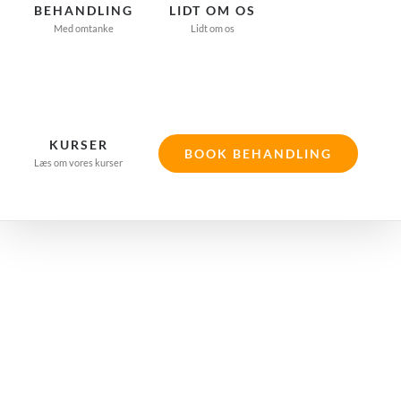
BEHANDLING
LIDT OM OS
Med omtanke
Lidt om os
KURSER
BOOK BEHANDLING
Læs om vores kurser
Akupunktur
mod allergi &