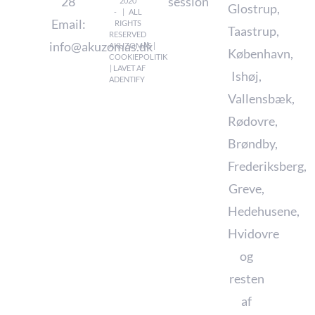
28
session
2020
Glostrup
,
- | ALL
Email:
RIGHTS
Taastrup
,
RESERVED
info@akuzomas.dk
AKUZOMAS |
København
,
COOKIEPOLITIK
| LAVET AF
Ishøj
,
ADENTIFY
Vallensbæk
,
Rødovre
,
Brøndby
,
Frederiksberg
,
Greve
,
Hedehusene
,
Hvidovre
og
resten
af