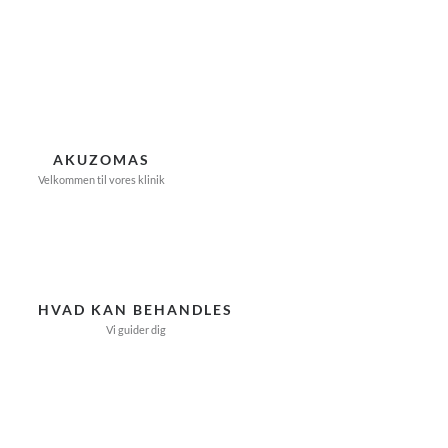
Skip
to
content
AKUZOMAS
Velkommen til vores klinik
HVAD KAN BEHANDLES
Vi guider dig