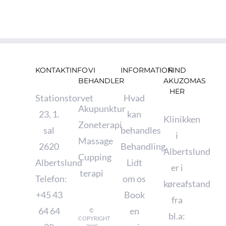
KONTAKTINFO
VI
INFORMATION
FIND
BEHANDLER
AKUZOMAS
HER
Stationstorvet
Hvad
Akupunktur
23, 1.
kan
Klinikken
Zoneterapi
sal
behandles
i
Massage
2620
Behandling
Albertslund
Cupping
Albertslund
Lidt
er i
terapi
Telefon:
om os
køreafstand
+45 43
Book
fra
64 64
en
©
bl.a:
COPYRIGHT